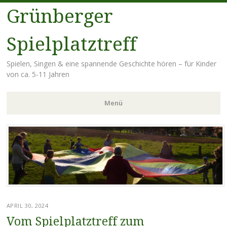
Grünberger
Spielplatztreff
Spielen, Singen & eine spannende Geschichte hören – für Kinder
von ca. 5-11 Jahren
Menü
Zum
Inhalt
springen
APRIL 30, 2024
Vom Spielplatztreff zum