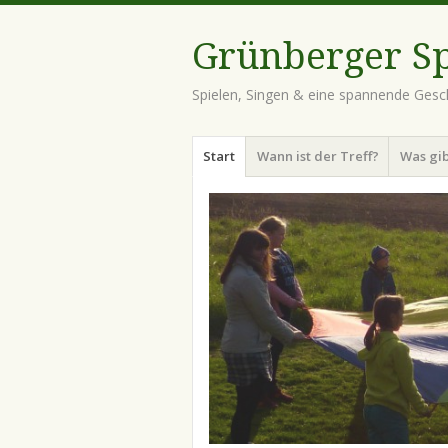
Grünberger Sp
Spielen, Singen & eine spannende Gesch
Menü
Zum
Start
Wann ist der Treff?
Was gib
Inhalt
springen