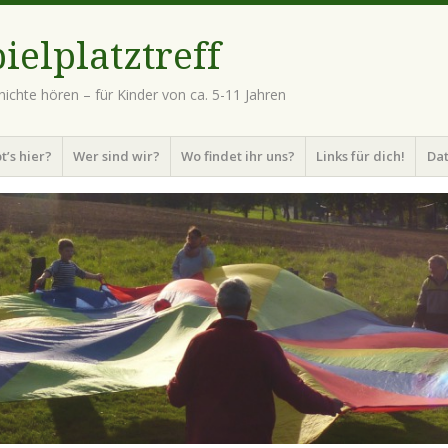
ielplatztreff
ichte hören – für Kinder von ca. 5-11 Jahren
t’s hier?
Wer sind wir?
Wo findet ihr uns?
Links für dich!
Da