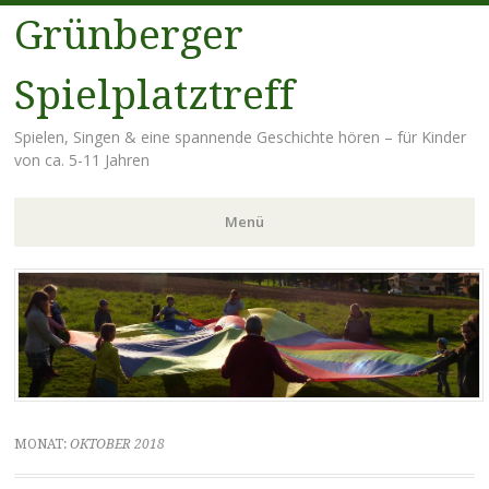
Grünberger
Spielplatztreff
Spielen, Singen & eine spannende Geschichte hören – für Kinder
von ca. 5-11 Jahren
Menü
Zum
Inhalt
springen
MONAT:
OKTOBER 2018