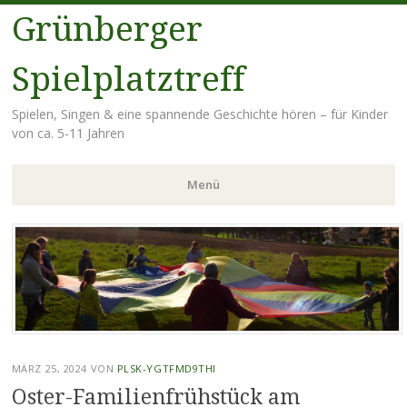
Grünberger
Spielplatztreff
Spielen, Singen & eine spannende Geschichte hören – für Kinder
von ca. 5-11 Jahren
Menü
Zum
Inhalt
springen
MÄRZ 25, 2024
VON
PLSK-YGTFMD9THI
Oster-Familienfrühstück am