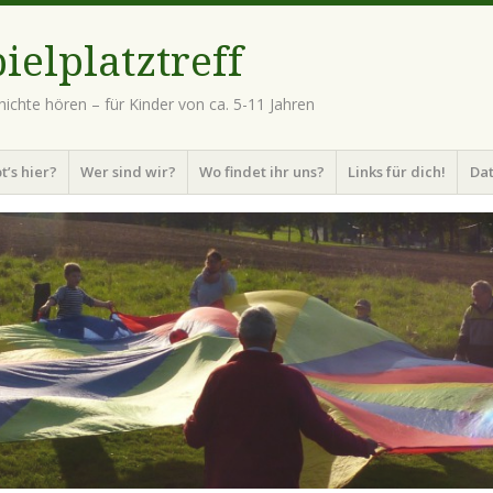
ielplatztreff
ichte hören – für Kinder von ca. 5-11 Jahren
t’s hier?
Wer sind wir?
Wo findet ihr uns?
Links für dich!
Da