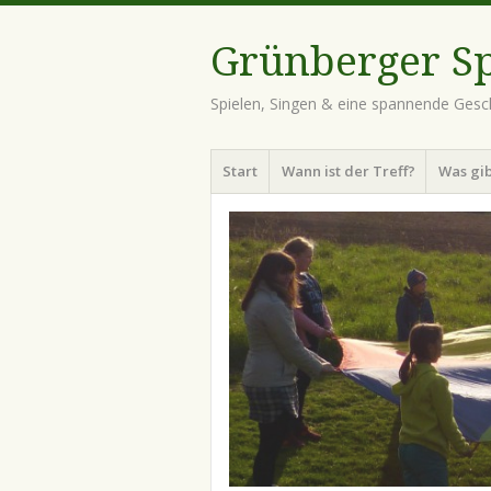
Grünberger Sp
Spielen, Singen & eine spannende Gesch
Menü
Zum
Start
Wann ist der Treff?
Was gib
Inhalt
springen