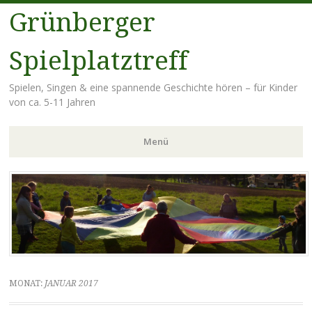
Grünberger
Spielplatztreff
Spielen, Singen & eine spannende Geschichte hören – für Kinder
von ca. 5-11 Jahren
Menü
Zum
Inhalt
springen
MONAT:
JANUAR 2017